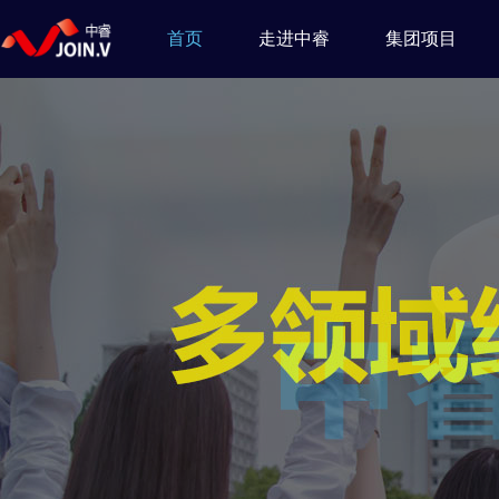
首页
走进中睿
集团项目