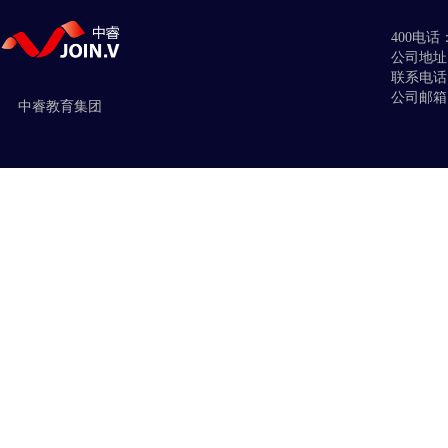
400电话：4
公司地址
联系电话：0
公司邮箱：j
中睿教育集团